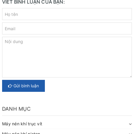
VIẾT BÌNH LUẬN CỦA BẠN:
Gửi bình luận
DANH MỤC
Máy nén khí trục vít
Máy nén khí piston