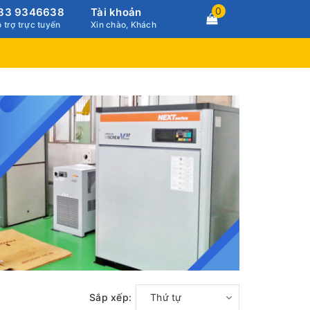
0
83 9346638
Tài khoản
 trợ trực tuyến
Xin chào, Khách
Sắp xếp:
Thứ tự