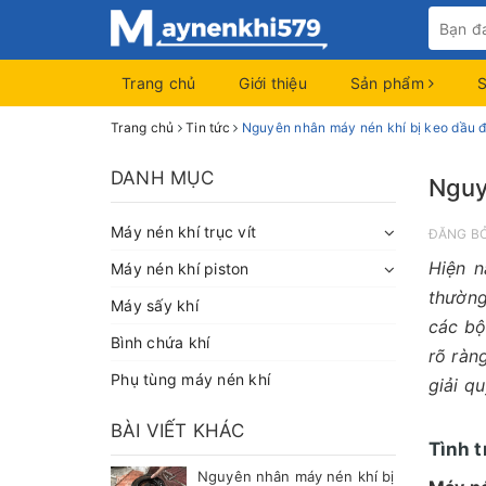
Trang chủ
Giới thiệu
Sản phẩm
Trang chủ
Tin tức
Nguyên nhân máy nén khí bị keo dầu đầ
DANH MỤC
Nguy
Máy nén khí trục vít
ĐĂNG B
Hiện n
Máy nén khí piston
thường
Máy sấy khí
các bộ
Bình chứa khí
rõ ràn
Phụ tùng máy nén khí
giải q
BÀI VIẾT KHÁC
Tình t
Nguyên nhân máy nén khí bị