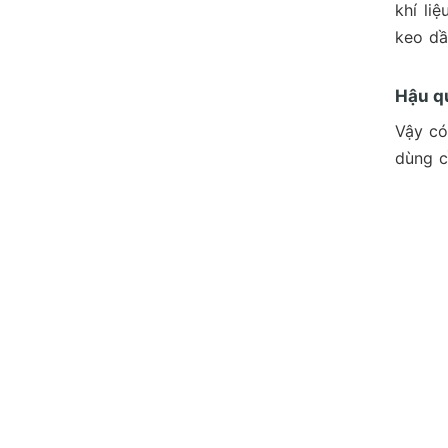
khí li
keo dầ
Hậu qu
Vậy có
dùng c