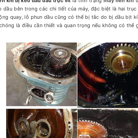
n khí bị keo dầu đầu trục vít
là tình trạng
máy nén khí
s
o dầu bên trong các chi tiết của máy, đặc biệt là hai trục 
ộng quay, lỗ phun dầu cũng có thể bị tắc do bị dầu bịt k
chóng là điều cần thiết và quan trọng nếu không có thể