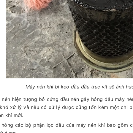
Máy nén khí bị keo dầu đầu trục vít sẽ ảnh hư
 nên hiện tượng bó cứng đầu nén gây hỏng đầu máy nén
 khó xử lý và nếu có xử lý được cũng tốn kém một chi p
n khí mới.
 hỏng các bộ phận lọc dầu của máy nén khí bao gồm cả