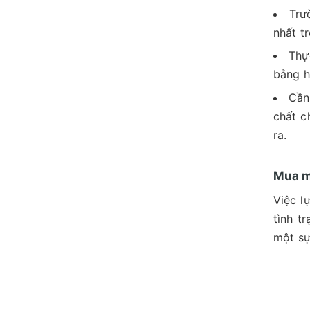
Trư
nhất t
Thự
bằng h
Cần
chất c
ra.
Mua m
Việc l
tình t
một sự