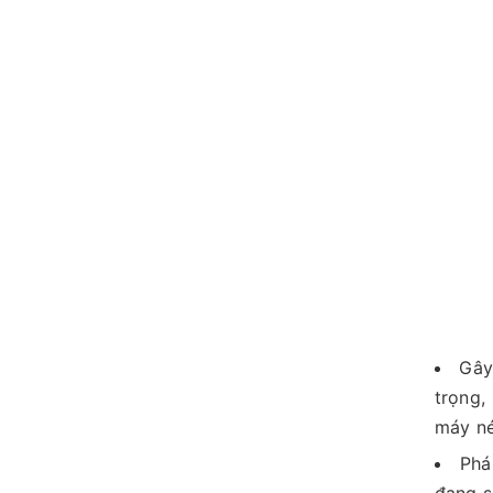
Gây
trọng,
máy né
Phá