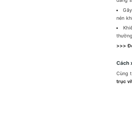
đang s
Gây
nén khí
Khi
thường
>>> Đ
Cách x
Cùng t
trục v