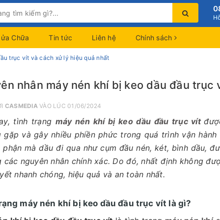
0
Hỗ
Sửa Chữa
Tin tức
Liên hệ
Chính sách
u trục vít và cách xử lý hiệu quả nhất
ên nhân máy nén khí bị keo dầu đầu trục v
ỞI
CASMEDIA
VÀO LÚC 01/06/2024
ay, tình trạng
máy nén khí bị keo dầu đầu trục vít
đượ
 gặp và gây nhiều phiền phức trong quá trình vận hành 
 phận mà dầu đi qua như cụm đầu nén, két, bình dầu, đ
g các nguyên nhân chính xác. Do đó, nhất định không đư
uyết nhanh chóng, hiệu quả và an toàn nhất.
rạng máy nén khí bị keo dầu đầu trục vít là gì?