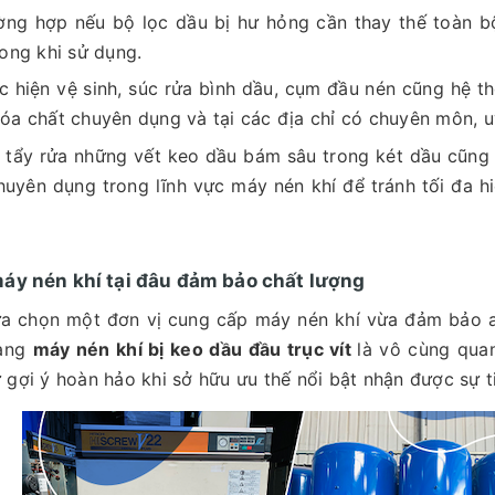
ờng hợp nếu bộ lọc dầu bị hư hỏng cần thay thế toàn b
rong khi sử dụng.
c hiện vệ sinh, súc rửa bình dầu, cụm đầu nén cũng hệ 
óa chất chuyên dụng và tại các địa chỉ có chuyên môn, uy
 tẩy rửa những vết keo dầu bám sâu trong két dầu cũng
huyên dụng trong lĩnh vực máy nén khí để tránh tối đa 
áy nén khí tại đâu đảm bảo chất lượng
ựa chọn một đơn vị cung cấp máy nén khí vừa đảm bảo a
rạng
máy nén khí bị keo dầu đầu trục vít
là vô cùng quan
 gợi ý hoàn hảo khi sở hữu ưu thế nổi bật nhận được sự 