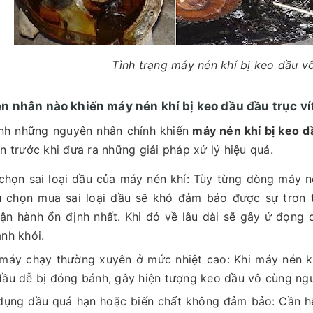
Tình trạng máy nén khí bị keo dầu 
 nhân nào khiến máy nén khí bị keo dầu đầu trục ví
nh những nguyên nhân chính khiến
máy nén khí bị keo dầ
ên trước khi đưa ra những giải pháp xử lý hiệu quả.
chọn sai loại dầu của máy nén khí: Tùy từng dòng máy né
 chọn mua sai loại dầu sẽ khó đảm bảo được sự trơn 
ận hành ổn định nhất. Khi đó về lâu dài sẽ gây ứ đọng 
ánh khỏi.
máy chạy thường xuyên ở mức nhiệt cao: Khi máy nén k
dầu dễ bị đóng bánh, gây hiện tượng keo dầu vô cùng ngu
dụng dầu quá hạn hoặc biến chất không đảm bảo: Cần hế