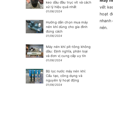
Máy né
keo dầu đầu trục vít và cách
vết ke
xử lý hiệu quả nhất
01/06/2024
hoạt đ
nhanh 
Hướng dẫn chọn mua máy
nén khí dùng cho gia đình
nén.
đúng cách
01/06/2024
Máy nén khí pít-tông không
dầu: Định nghĩa, phân loại
và đơn vị cung cấp uy tín
01/06/2024
Bộ lọc nước máy nén khí:
Cấu tạo, công dụng và
nguyên lý hoạt động
01/06/2024