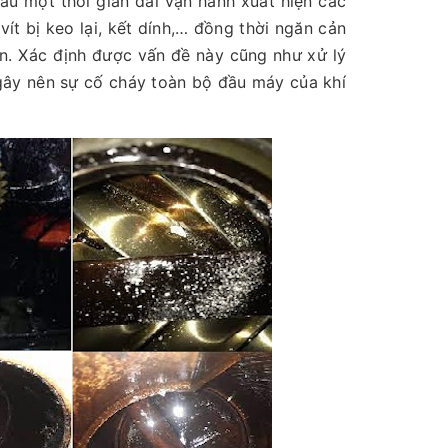
au một thời gian dài vận hành xuất hiện các
vít bị keo lại, kết dính,… đồng thời ngăn cản
ín. Xác định được vấn đề này cũng như xử lý
 gây nên sự cố cháy toàn bộ đầu máy của khí