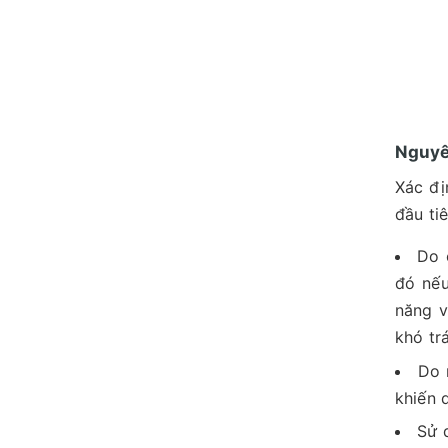
Nguyên
Xác đị
đầu ti
Do 
đó nếu
năng v
khó tr
Do 
khiến 
Sử 