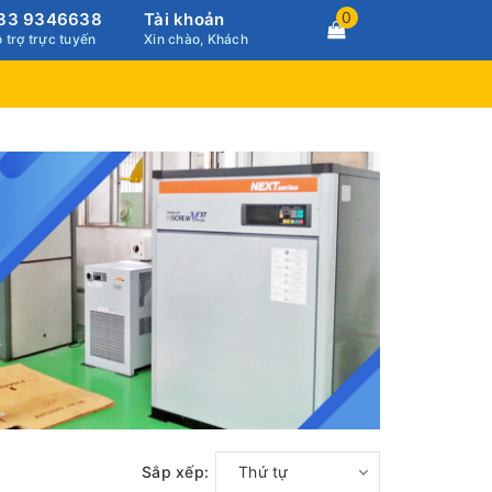
0
83 9346638
Tài khoản
 trợ trực tuyến
Xin chào, Khách
Sắp xếp:
Thứ tự