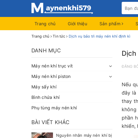
Trang chủ
Giới thiệu
Sản phẩm
Trang chủ
Tin tức
Dịch vụ bảo trì máy nén khí định kì
DANH MỤC
Dịch 
Máy nén khí trục vít
ĐĂNG B
Máy nén khí piston
Nếu qu
Máy sấy khí
đây là
Bình chứa khí
thay t
Phụ tùng máy nén khí
không 
phần h
BÀI VIẾT KHÁC
khiển,
Nguyên nhân máy nén khí bị