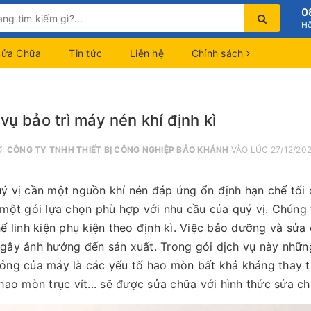
0
Hỗ
Sửa Chữa
Tin tức
Liên hệ
Chính sách
vụ bảo trì máy nén khí định kì
ỞI
CÔNG TY TNHH THIẾT BỊ CÔNG NGHIỆP BẢO KHÁNH
VÀO LÚC 27/12/20
ý vị cần một nguồn khí nén đáp ứng ổn định hạn chế tối 
 một gói lựa chọn phù hợp với nhu cầu của quý vị. Chúng 
hế linh kiện phụ kiện theo định kì. Việc bảo dưỡng và sử
gây ảnh hưởng đến sản xuất. Trong gói dịch vụ này nhữ
ỏng của máy là các yếu tố hao mòn bất khả kháng thay th
 hao mòn trục vít... sẽ được sửa chữa với hình thức sửa c