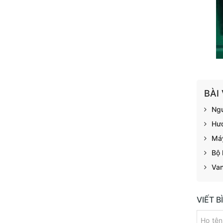
BÀI
Ngu
Hướ
Máy
Bộ 
Van
VIẾT 