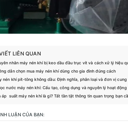
 VIẾT LIÊN QUAN
yên nhân máy nén khí bị keo dầu đầu trục vít và cách xử lý hiệu q
ng dẫn chọn mua máy nén khí dùng cho gia đình đúng cách
 nén khí pít-tông không dầu: Định nghĩa, phân loại và đơn vị cung 
lọc nước máy nén khí: Cấu tạo, công dụng và nguyên lý hoạt động
 áp suất máy nén khí là gì? Tất tần tật thông tin quan trọng bạn cầ
BÌNH LUẬN CỦA BẠN: