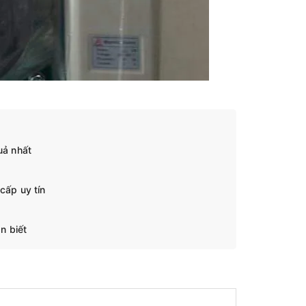
uả nhất
cấp uy tín
n biết