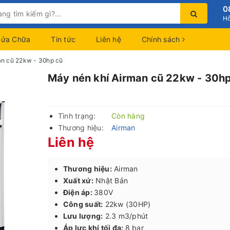
0
Hỗ
Sửa Chữa
Tin tức
Liên hệ
Chính sách
an cũ 22kw - 30hp cũ
Máy nén khí Airman cũ 22kw - 30h
Tình trạng:
Còn hàng
Thương hiệu:
Airman
Liên hệ
Thương hiệu:
Airman
Xuất xứ:
Nhật Bản
Điện áp:
380V
Công suất:
22kw (30HP)
Lưu lượng:
2.3 m3/phút
Áp lực khí tối đa:
8 bar