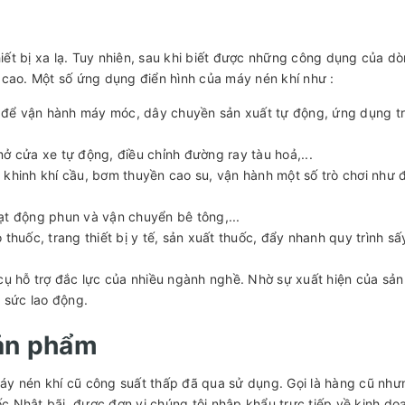
thiết bị xa lạ. Tuy nhiên, sau khi biết được những công dụng của 
 cao. Một số ứng dụng điển hình của máy nén khí như :
n để vận hành máy móc, dây chuyền sản xuất tự động, ứng dụng t
 cửa xe tự động, điều chỉnh đường ray tàu hoả,...
o khinh khí cầu, bơm thuyền cao su, vận hành một số trò chơi như 
ạt động phun và vận chuyển bê tông,...
huốc, trang thiết bị y tế, sản xuất thuốc, đẩy nhanh quy trình sấ
 cụ hỗ trợ đắc lực của nhiều ngành nghề. Nhờ sự xuất hiện của sả
à sức lao động.
sản phẩm
y nén khí cũ công suất thấp đã qua sử dụng. Gọi là hàng cũ nh
 Nhật bãi, được đơn vị chúng tôi nhập khẩu trực tiếp về kinh do