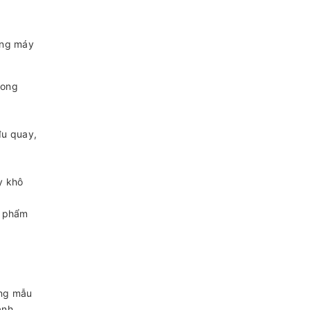
dòng máy
rong
đu quay,
y khô
n phẩm
ưng mẫu
anh.